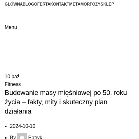
GŁÓWNA
BLOG
OFERTA
KONTAKT
METAMORFOZY
SKLEP
Menu
Tag Archives: trener medyczny
10
paź
Fitness
Budowanie masy mięśniowej po 50. roku
życia – fakty, mity i skuteczny plan
działania
2024-10-10
By
Patryk