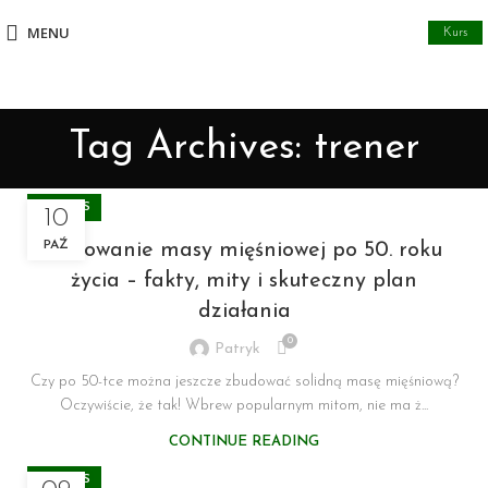
MENU
Kurs
Tag Archives: trener
FITNESS
10
PAŹ
Budowanie masy mięśniowej po 50. roku
życia – fakty, mity i skuteczny plan
działania
0
Patryk
Czy po 50-tce można jeszcze zbudować solidną masę mięśniową?
Oczywiście, że tak! Wbrew popularnym mitom, nie ma ż...
CONTINUE READING
FITNESS