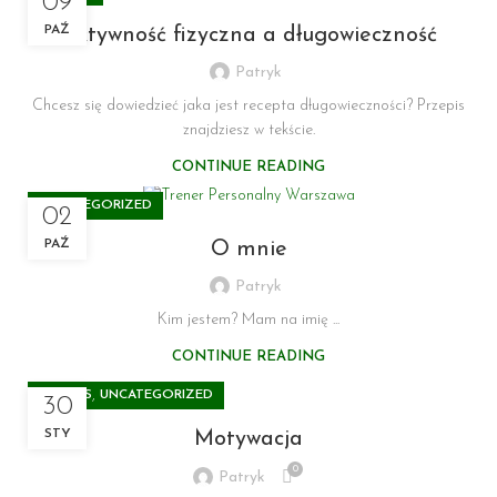
09
PAŹ
Aktywność fizyczna a długowieczność
Patryk
Chcesz się dowiedzieć jaka jest recepta długowieczności? Przepis
znajdziesz w tekście.
CONTINUE READING
UNCATEGORIZED
02
PAŹ
O mnie
Patryk
Kim jestem? Mam na imię ...
CONTINUE READING
,
FITNESS
UNCATEGORIZED
30
STY
Motywacja
0
Patryk