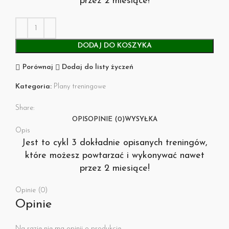
przez 2 miesiące!
DODAJ DO KOSZYKA
Porównaj
Dodaj do listy życzeń
Kategoria:
Plany treningowe
Share:
OPIS
OPINIE (0)
WYSYŁKA
Opis
Jest to cykl 3 dokładnie opisanych treningów,
które możesz powtarzać i wykonywać nawet
przez 2 miesiące!
Opinie (0)
Opinie
Na razie nie ma opinii o produkcie.