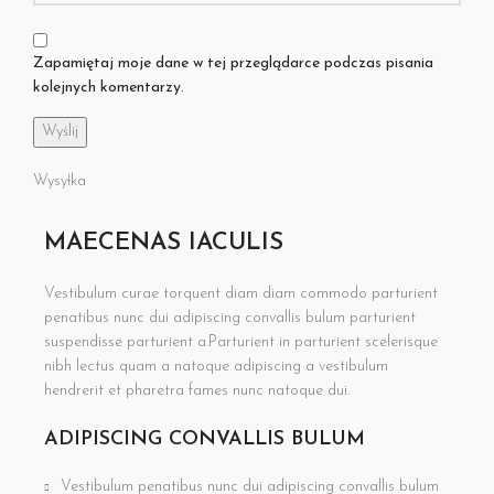
Zapamiętaj moje dane w tej przeglądarce podczas pisania
kolejnych komentarzy.
Wysyłka
MAECENAS IACULIS
Vestibulum curae torquent diam diam commodo parturient
penatibus nunc dui adipiscing convallis bulum parturient
suspendisse parturient a.Parturient in parturient scelerisque
nibh lectus quam a natoque adipiscing a vestibulum
hendrerit et pharetra fames nunc natoque dui.
ADIPISCING CONVALLIS BULUM
Vestibulum penatibus nunc dui adipiscing convallis bulum