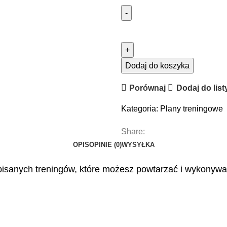
ilość
Trening
kulturystyczny
poziom
Dodaj do koszyka
zaawansowany
Porównaj
Dodaj do list
dla
mężczyzn
Kategoria:
Plany treningowe
po
50tce
Share:
OPIS
OPINIE (0)
WYSYŁKA
 opisanych treningów, które możesz powtarzać i wykonywa