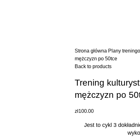
Kurs
Kurs
Strona główna
Plany trenin
mężczyzn po 50tce
Back to products
Trening kultury
mężczyzn po 50
zł
100.00
Jest to cykl 3 dokładn
wyko