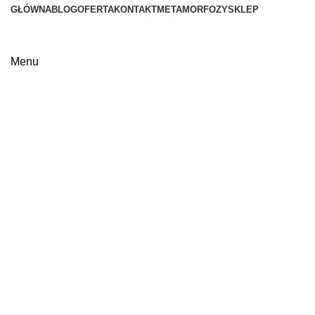
GŁÓWNA
BLOG
OFERTA
KONTAKT
METAMORFOZY
SKLEP
Menu
Click to enlarge